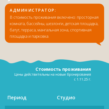
АДМИНИСТРАТОР
:
В стоимость проживания включено: просторная
комната, бассейны, шезлонги, детская площадка,
батут, терраса, мангальная зона, спортивная
площадка и парковка.
Стоимость проживания
Цены действительны на новые бронирования
с 1.11.25 г.
Период
Студио